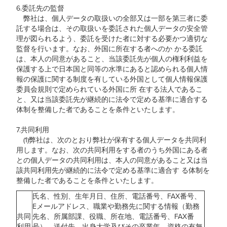
6.委託先の監督
弊社は、個人データの取扱いの全部又は一部を第三者に委
託する場合は、その取扱いを委託された個人データの安全管
理が図られるよう、委託を受けた者に対する必要かつ適切な
監督を行います。なお、外国に所在する者へのか かる委託
は、本人の同意があること、当該委託先が個人の権利利益を
保護する上で日本国と同等の水準にあると認められる個人情
報の保護に関する制度を有している外国として個人情報保護
委員会規則で定められている外国に所 在する法人であるこ
と、又は当該委託先が継続的に法令で定める基準に適合する
体制を整備した者であることを条件といたします。
7.共同利用
(1)弊社は、次のとおり弊社が保有する個人データを共同利
用します。なお、次の共同利用をする者のうち外国にある者
との個人データの共同利用は、本人の同意があること又は当
該共同利用先が継続的に法令で定める基準に適合す る体制を
整備した者であることを条件といたします。
氏名、性別、生年月日、住所、電話番号、FAX番号、
Eメールアドレス、職業や勤務先に関する情報（勤務
共同
先名、所属部課、役職、所在地、電話番号、FAX番
利用
号）、送付先、出身大学及びその卒業年、資格の有無