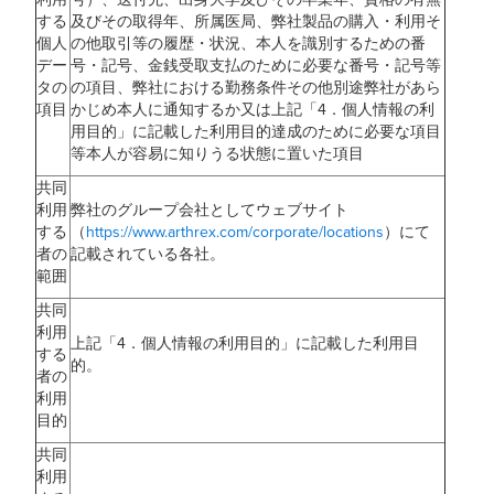
する
及びその取得年、所属医局、弊社製品の購入・利用そ
個人
の他取引等の履歴・状況、本人を識別するための番
デー
号・記号、金銭受取支払のために必要な番号・記号等
タの
の項目、弊社における勤務条件その他別途弊社があら
項目
かじめ本人に通知するか又は上記「4．個人情報の利
用目的」に記載した利用目的達成のために必要な項目
等本人が容易に知りうる状態に置いた項目
共同
利用
弊社のグループ会社としてウェブサイト
する
（
https://www.arthrex.com/corporate/locations
）にて
者の
記載されている各社。
範囲
共同
利用
上記「4．個人情報の利用目的」に記載した利用目
する
的。
者の
利用
目的
共同
利用