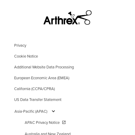
Privacy
Cookie Notice
Additional Website Data Processing
European Economic Area (EMEA)
California (CCPA/CPRA)
US Data Transfer Statement
Asia-Pacific (APAC)
APAC Privacy Notice
open_in_new
Australia and New Zealand