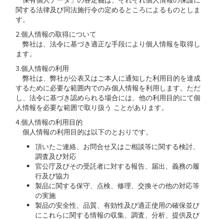
「保有個人データ」の各定義は、それぞれ個人情報の保護に
関する法律及び同法施行令の定めるところによるものとしま
す。
2.個人情報の取得について
弊社は、法令に基づき適正な手段により個人情報を取得し
ます。
3.個人情報の利用
弊社は、弊社が公表又はご本人に通知した利用目的を達成
するために必要な範囲内でのみ個人情報を利用します。ただ
し、法令に基づき認められる場合には、他の利用目的にて個
人情報を必要な範囲で取り扱う ことがあります。
4.個人情報の利用目的
個人情報の利用目的は以下のとおりです。
頂いたご連絡、お問合せ又はご相談等に関する検討、
調査及び対応
官公庁及びその受託者に対する報告、届出、義務の履
行及び協力
製品に関する保守、点検、修理、交換その他の対応等
の実施
製品の安全性、品質、有効性及び適正使用の確保並び
にこれらに関する情報の収集、調査、分析、提供及び