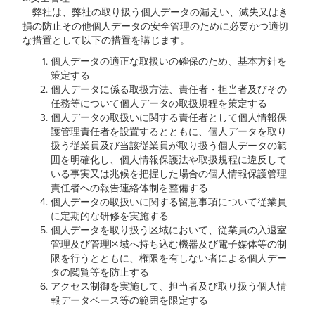
弊社は、弊社の取り扱う個人データの漏えい、滅失又はき
損の防止その他個人データの安全管理のために必要かつ適切
な措置として以下の措置を講じます。
個人データの適正な取扱いの確保のため、基本方針を
策定する
個人データに係る取扱方法、責任者・担当者及びその
任務等について個人データの取扱規程を策定する
個人データの取扱いに関する責任者として個人情報保
護管理責任者を設置するとともに、個人データを取り
扱う従業員及び当該従業員が取り扱う個人データの範
囲を明確化し、個人情報保護法や取扱規程に違反して
いる事実又は兆候を把握した場合の個人情報保護管理
責任者への報告連絡体制を整備する
個人データの取扱いに関する留意事項について従業員
に定期的な研修を実施する
個人データを取り扱う区域において、従業員の入退室
管理及び管理区域へ持ち込む機器及び電子媒体等の制
限を行うとともに、権限を有しない者による個人デー
タの閲覧等を防止する
アクセス制御を実施して、担当者及び取り扱う個人情
報データベース等の範囲を限定する