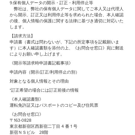
9.保有個人データの開示・訂正・利用停止等
弊社は、弊社の保有個人データに関してご本人又は代理人
から開示、訂正又は利用停止等を求められた場合、本人確認
の後、個人情報の保護に関する法律に基づき適切に対応いた
します。
【請求方法】
申請書（書式は問わないが、下記の所定事項を記載願いま
す）に本人確認書類を添付の上、《お問合せ窓口》宛に郵送
によりお願い申し上げます。
《開示等請求時申請書記載事項》
申請内容（開示/訂正/利用停止の別）
対象となる個人情報とその理由
*訂正希望の場合には訂正前後の情報
《本人確認書類》
運転免許証又はパスポートのコピー及び住民票
《お問合せ窓口》
〒163-0828
東京都新宿区西新宿二丁目 4 番 1 号
新宿ＮＳビル 28階