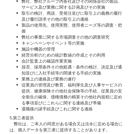
弊社、弊社グループ内各社及びその関係会社の製品、
サービス及び業務に関する計画及びその実施
取引の検討、商談、受発注並びに取引上の義務の履行
及び履行請求その他の取引上の連絡
製品の使用先、使用実態、使用者ニーズ等の調査・把
握
弊社の事業に関する市場調査その他の調査研究
キャンペーンやイベント等の実施
施設や機器の管理
経営分析のための統計数値の作成とその利用
会計監査上の確認作業実施
採否、採用条件その他処遇・条件の検討、決定及び通
知並びに入社手続等の関連する手続の実施
業務上の連絡及び業務の遂行
従業員の管理及び教育、福利厚生及び人事サービスの
提供、健康保険その他社会保険等の手続、従業員の安
全衛生の確保、債権債務の精算その他社内規程に定め
る事項並びにこれらに関する連絡及び準備
退職後の諸手続及びこれに関する連絡
5.第三者提供
弊社は、ご本人の同意がある場合又は法令に定める場合に
は、個人データを第三者に提供することがあります。